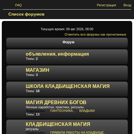
FAQ
Регистрация
Вход
Список форумов
П
о
и
Текущее время: 09 авг 2026, 08:00
Отметить все форумы как прочитанные
с
Форум
к
объявления, информация
Темы:
2
МАГАЗИН
Темы:
3
ШКОЛА КЛАДБИЩЕНСКАЯ МАГИЯ
Темы:
18
МАГИЯ ДРЕВНИХ БОГОВ
Личные наработки, практики, ритуалы.
Подфорумы:
ПАНТЕОНИКА
,
ВЛАДЫКИ
Темы:
13
КЛАДБИЩЕНСКАЯ МАГИЯ
ритуалы
Подфорумы:
ПРАВИЛА РАБОТЫ НА КЛАДБИЩЕ
,