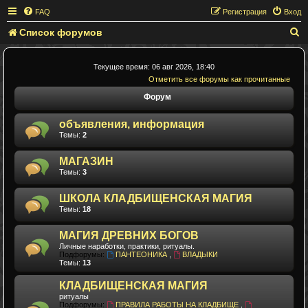
FAQ
Регистрация
Вход
Список форумов
П
о
и
Текущее время: 06 авг 2026, 18:40
Отметить все форумы как прочитанные
с
Форум
к
объявления, информация
Темы:
2
МАГАЗИН
Темы:
3
ШКОЛА КЛАДБИЩЕНСКАЯ МАГИЯ
Темы:
18
МАГИЯ ДРЕВНИХ БОГОВ
Личные наработки, практики, ритуалы.
Подфорумы:
ПАНТЕОНИКА
,
ВЛАДЫКИ
Темы:
13
КЛАДБИЩЕНСКАЯ МАГИЯ
ритуалы
Подфорумы:
ПРАВИЛА РАБОТЫ НА КЛАДБИЩЕ
,