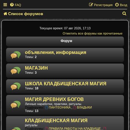
FAQ
Регистрация
Вход
Список форумов
П
о
и
Текущее время: 07 авг 2026, 17:13
Отметить все форумы как прочитанные
с
Форум
к
объявления, информация
Темы:
2
МАГАЗИН
Темы:
3
ШКОЛА КЛАДБИЩЕНСКАЯ МАГИЯ
Темы:
18
МАГИЯ ДРЕВНИХ БОГОВ
Личные наработки, практики, ритуалы.
Подфорумы:
ПАНТЕОНИКА
,
ВЛАДЫКИ
Темы:
13
КЛАДБИЩЕНСКАЯ МАГИЯ
ритуалы
Подфорумы:
ПРАВИЛА РАБОТЫ НА КЛАДБИЩЕ
,