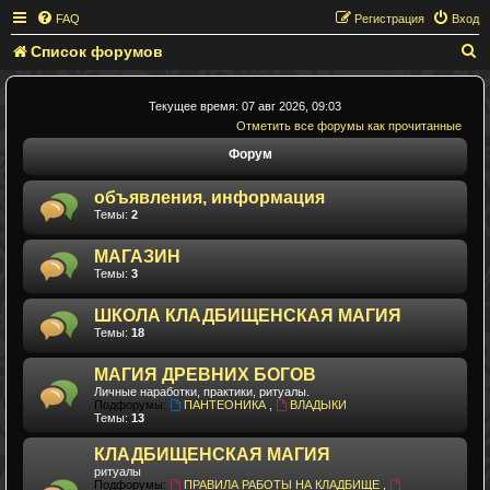
FAQ
Регистрация
Вход
Список форумов
П
о
и
Текущее время: 07 авг 2026, 09:03
Отметить все форумы как прочитанные
с
Форум
к
объявления, информация
Темы:
2
МАГАЗИН
Темы:
3
ШКОЛА КЛАДБИЩЕНСКАЯ МАГИЯ
Темы:
18
МАГИЯ ДРЕВНИХ БОГОВ
Личные наработки, практики, ритуалы.
Подфорумы:
ПАНТЕОНИКА
,
ВЛАДЫКИ
Темы:
13
КЛАДБИЩЕНСКАЯ МАГИЯ
ритуалы
Подфорумы:
ПРАВИЛА РАБОТЫ НА КЛАДБИЩЕ
,