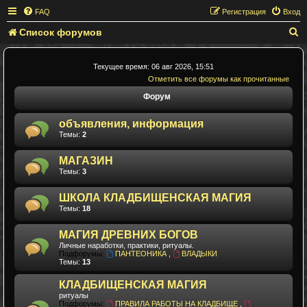
FAQ
Регистрация
Вход
Список форумов
П
о
и
Текущее время: 06 авг 2026, 15:51
Отметить все форумы как прочитанные
с
Форум
к
объявления, информация
Темы:
2
МАГАЗИН
Темы:
3
ШКОЛА КЛАДБИЩЕНСКАЯ МАГИЯ
Темы:
18
МАГИЯ ДРЕВНИХ БОГОВ
Личные наработки, практики, ритуалы.
Подфорумы:
ПАНТЕОНИКА
,
ВЛАДЫКИ
Темы:
13
КЛАДБИЩЕНСКАЯ МАГИЯ
ритуалы
Подфорумы:
ПРАВИЛА РАБОТЫ НА КЛАДБИЩЕ
,