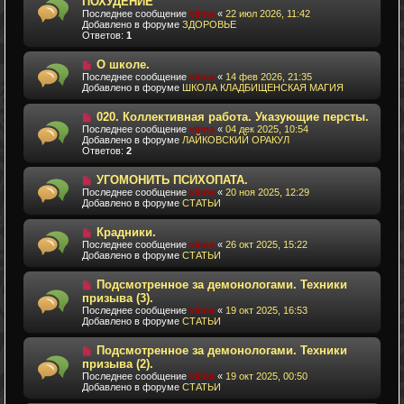
ПОХУДЕНИЕ
в
б
Последнее сообщение
viima
«
22 июл 2026, 11:42
о
щ
Добавлено в форуме
ЗДОРОВЬЕ
е
е
Ответов:
1
с
н
о
и
о
Н
е
О школе.
б
о
Последнее сообщение
viima
«
14 фев 2026, 21:35
щ
в
Добавлено в форуме
ШКОЛА КЛАДБИЩЕНСКАЯ МАГИЯ
е
о
н
е
Н
и
020. Коллективная работа. Указующие персты.
с
о
е
о
Последнее сообщение
viima
«
04 дек 2025, 10:54
в
о
Добавлено в форуме
ЛАЙКОВСКИЙ ОРАКУЛ
о
б
Ответов:
2
е
щ
с
е
Н
УГОМОНИТЬ ПСИХОПАТА.
о
н
о
о
Последнее сообщение
и
viima
«
20 ноя 2025, 12:29
в
б
Добавлено в форуме
е
СТАТЬИ
о
щ
е
е
Н
Крадники.
с
н
о
о
Последнее сообщение
и
viima
«
26 окт 2025, 15:22
в
о
Добавлено в форуме
е
СТАТЬИ
о
б
е
щ
Н
Подсмотренное за демонологами. Техники
с
е
о
о
призыва (3).
н
в
о
и
Последнее сообщение
viima
«
19 окт 2025, 16:53
о
б
е
Добавлено в форуме
СТАТЬИ
е
щ
с
е
о
Н
н
Подсмотренное за демонологами. Техники
о
о
и
призыва (2).
б
в
е
Последнее сообщение
viima
«
19 окт 2025, 00:50
щ
о
Добавлено в форуме
СТАТЬИ
е
е
н
с