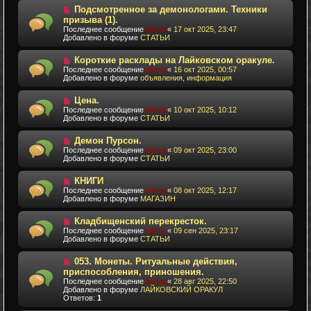
и
о
Н
Подсмотренное за демонологами. Техники
е
о
о
призыва (1).
б
в
Последнее сообщение
viima
«
17 окт 2025, 23:47
щ
о
Добавлено в форуме
СТАТЬИ
е
е
н
с
и
о
Н
Короткие расклады на Лайковском оракуле.
е
о
о
Последнее сообщение
viima
«
16 окт 2025, 00:57
б
в
Добавлено в форуме
объявления, информация
щ
о
е
е
Н
н
Цена.
с
о
и
о
Последнее сообщение
viima
«
10 окт 2025, 10:12
в
е
о
Добавлено в форуме
СТАТЬИ
о
б
е
щ
Н
Демон Пурсон.
с
е
о
о
Последнее сообщение
н
viima
«
09 окт 2025, 23:00
в
о
Добавлено в форуме
и
СТАТЬИ
о
б
е
е
щ
Н
КНИГИ
с
е
о
о
Последнее сообщение
н
viima
«
08 окт 2025, 12:17
в
о
Добавлено в форуме
и
МАГАЗИН
о
б
е
е
щ
Н
Кладбищенский перекресток.
с
е
о
о
Последнее сообщение
н
viima
«
09 сен 2025, 23:17
в
о
Добавлено в форуме
и
СТАТЬИ
о
б
е
е
щ
Н
053. Монеты. Ритуальные действия,
с
е
о
о
приспособления, приношения.
н
в
о
и
Последнее сообщение
viima
«
28 авг 2025, 22:50
о
б
е
Добавлено в форуме
ЛАЙКОВСКИЙ ОРАКУЛ
е
щ
Ответов:
1
с
е
о
н