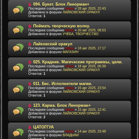
о
Н
и
094. Букет. Блок Ленорман+
б
о
е
Последнее сообщение
viima
«
28 авг 2025, 22:43
щ
в
Добавлено в форуме
ЛАЙКОВСКИЙ ОРАКУЛ
е
о
Ответов:
1
н
е
и
с
Н
е
Поймать творческую волну.
о
о
о
Последнее сообщение
viima
«
20 авг 2025, 08:53
в
б
Добавлено в форуме
УЧЁБА, ТВОРЧЕСТВО
о
щ
е
е
Н
Лайковский оракул
с
н
о
о
Последнее сообщение
и
viima
«
18 авг 2025, 17:17
в
о
Добавлено в форуме
е
МАГАЗИН
о
б
е
щ
Н
025. Крадник. Магические программы, цели.
с
е
о
о
Последнее сообщение
н
viima
«
18 авг 2025, 00:39
в
о
Добавлено в форуме
и
ЛАЙКОВСКИЙ ОРАКУЛ
о
б
Ответов:
е
1
е
щ
с
е
Н
011. Бес. Исполнители магии.
о
н
о
о
Последнее сообщение
и
viima
«
15 авг 2025, 23:54
в
б
Добавлено в форуме
е
ЛАЙКОВСКИЙ ОРАКУЛ
о
щ
Ответов:
1
е
е
с
н
Н
123. Карма. Блок Ленорман+
о
и
о
о
Последнее сообщение
е
viima
«
15 авг 2025, 12:41
в
б
Добавлено в форуме
ЛАЙКОВСКИЙ ОРАКУЛ
о
щ
Ответов:
2
е
е
с
н
Н
ЦАТОГГУА
о
и
о
о
Последнее сообщение
е
viima
«
14 авг 2025, 23:48
в
б
Добавлено в форуме
ВЛАДЫКИ
о
щ
Ответов:
2