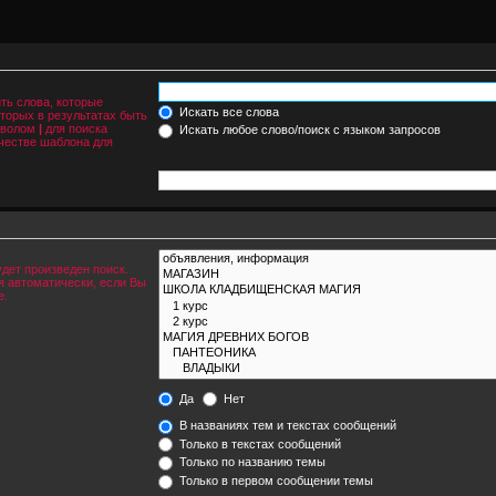
ить слова, которые
Искать все слова
оторых в результатах быть
имволом
|
для поиска
Искать любое слово/поиск с языком запросов
честве шаблона для
дет произведен поиск.
 автоматически, если Вы
е.
Да
Нет
В названиях тем и текстах сообщений
Только в текстах сообщений
Только по названию темы
Только в первом сообщении темы