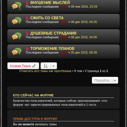
ВНУШЕНИЕ МЫСЛЕЙ
Последнее сообщение
viima
«
09 янв 2016, 23:34
СЖИТЬ СО СВЕТА
Последнее сообщение
viima
«
08 дек 2015, 04:26
ДУШЕВНЫЕ СТРАДАНИЯ
Последнее сообщение
viima
«
08 дек 2015, 04:05
ТОРМОЖЕНИЕ ПЛАНОВ
Последнее сообщение
viima
«
05 дек 2015, 00:39
Новая Тема
Отметить все темы как прочтённые
• 8 тем • Страница
1
из
1
Перейти
КТО СЕЙЧАС НА ФОРУМЕ
Количество пользователей, которые сейчас просматривают этот
форум: нет зарегистрированных пользователей и 1 гость
ПРАВА ДОСТУПА К ФОРУМУ
Вы
не можете
начинать темы