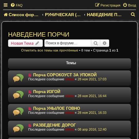
FAQ
Регистрация
Вход
Список форумов
РУНИЧЕСКАЯ (ГРАФИЧЕСКАЯ) МАГИЯ
НАВЕДЕНИЕ ПОРЧИ
П
о
и
НАВЕДЕНИЕ ПОРЧИ
с
Поиск
Расширенный п
Новая Тема
к
Отметить все темы как прочтённые
• 8 тем • Страница
1
из
1
Темы
Порча СОРОКОУСТ ЗА УПОКОЙ
Последнее сообщение
viima
«
28 ноя 2021, 17:03
Порча ИЗГОЙ
Последнее сообщение
viima
«
28 ноя 2021, 16:44
Порча УНЫЛОЕ ГОВНО
Последнее сообщение
viima
«
28 ноя 2021, 16:33
РАЗВЕДЕНИЕ ДОРОГ
Последнее сообщение
viima
«
08 апр 2016, 12:40