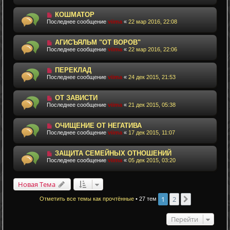
КОШМАТОР
Последнее сообщение
viima
«
22 мар 2016, 22:08
АГИСЪЯЛЬМ "ОТ ВОРОВ"
Последнее сообщение
viima
«
22 мар 2016, 22:06
ПЕРЕКЛАД
Последнее сообщение
viima
«
24 дек 2015, 21:53
ОТ ЗАВИСТИ
Последнее сообщение
viima
«
21 дек 2015, 05:38
ОЧИЩЕНИЕ ОТ НЕГАТИВА
Последнее сообщение
viima
«
17 дек 2015, 11:07
ЗАЩИТА СЕМЕЙНЫХ ОТНОШЕНИЙ
Последнее сообщение
viima
«
05 дек 2015, 03:20
Новая Тема
1
2
След.
Отметить все темы как прочтённые
• 27 тем
Перейти