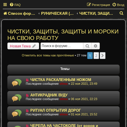
FAQ
Регистрация
Вход
Список форумов
РУНИЧЕСКАЯ (ГРАФИЧЕСКАЯ) МАГИЯ
ЧИСТКИ, ЗАЩИТЫ, ЗАЩИТЫ И МОРОКИ НА СВОЮ РАБОТУ
П
о
и
ЧИСТКИ, ЗАЩИТЫ, ЗАЩИТЫ И МОРОКИ
с
НА СВОЮ РАБОТУ
к
Поиск
Расширенный п
Новая Тема
1
2
След.
Отметить все темы как прочтённые
• 27 тем
Темы
ЧИСТКА РАСКАЛЕННЫМ НОЖОМ
Последнее сообщение
viima
«
22 ноя 2021, 23:49
АНТИКРАДНИК ВУДУ
Последнее сообщение
viima
«
06 ноя 2021, 22:23
РИТУАЛ ОТКРЫТИЯ ДОРОГ
Последнее сообщение
viima
«
01 ноя 2021, 15:52
ЧЕРЕПА НА ЧАСТОКОЛЕ (от воров и