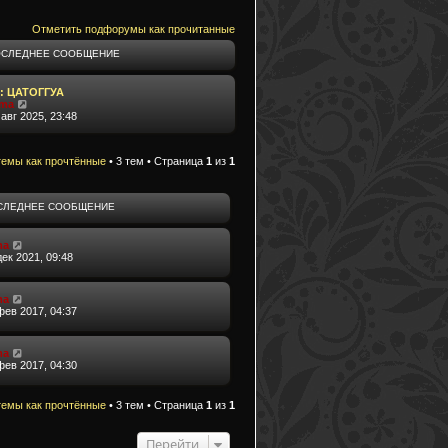
Отметить подфорумы как прочитанные
ОСЛЕДНЕЕ СООБЩЕНИЕ
: ЦАТОГГУА
П
ima
е
 авг 2025, 23:48
р
е
й
темы как прочтённые
• 3 тем • Страница
1
из
1
т
и
к
п
СЛЕДНЕЕ СООБЩЕНИЕ
о
с
л
ma
е
дек 2021, 09:48
д
н
е
м
ma
у
фев 2017, 04:37
с
о
о
ma
б
фев 2017, 04:30
щ
е
н
и
темы как прочтённые
• 3 тем • Страница
1
из
1
ю
Перейти