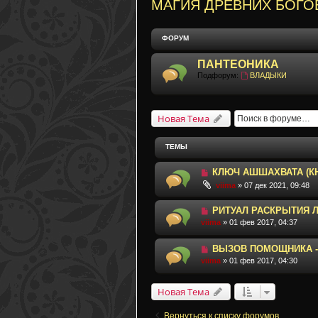
МАГИЯ ДРЕВНИХ БОГО
ФОРУМ
ПАНТЕОНИКА
Подфорум:
ВЛАДЫКИ
Новая Тема
ТЕМЫ
КЛЮЧ АШШАХВАТА (КН
viima
» 07 дек 2021, 09:48
РИТУАЛ РАСКРЫТИЯ 
viima
» 01 фев 2017, 04:37
ВЫЗОВ ПОМОЩНИКА -
viima
» 01 фев 2017, 04:30
Новая Тема
Вернуться к списку форумов