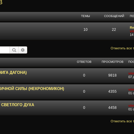
В
ТЕМЫ
СООБЩЕНИЙ
П
Re
10
22
vi
14
Отметить все 
Поиск
Расширенный поиск
ОТВЕТОВ
ПРОСМОТРОВ
ПО
ИГА ДАГОНА)
vii
0
9818
07 
ЛИЧНОЙ СИЛЫ (НЕКРОНОМИКОН)
vii
0
4355
01 
 СВЕТЛОГО ДУХА
vii
0
4458
01 
Отметить все 