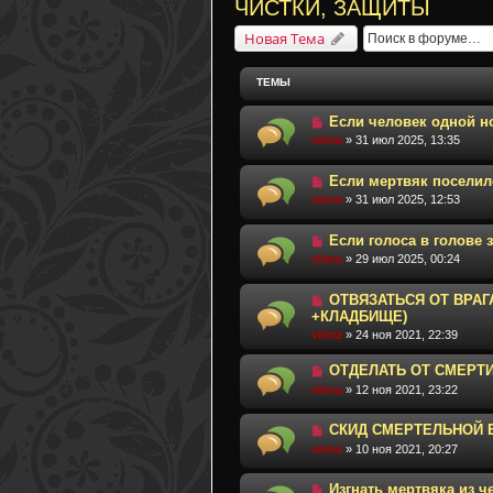
ЧИСТКИ, ЗАЩИТЫ
Новая Тема
ТЕМЫ
Если человек одной но
viima
» 31 июл 2025, 13:35
Если мертвяк поселил
viima
» 31 июл 2025, 12:53
Если голоса в голове 
viima
» 29 июл 2025, 00:24
ОТВЯЗАТЬСЯ ОТ ВРАГ
+КЛАДБИЩЕ)
viima
» 24 ноя 2021, 22:39
ОТДЕЛАТЬ ОТ СМЕРТ
viima
» 12 ноя 2021, 23:22
СКИД СМЕРТЕЛЬНОЙ 
viima
» 10 ноя 2021, 20:27
Изгнать мертвяка из 