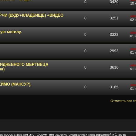
0
3420
10 
РЧИ (ВУДУ+КЛАДБИЩЕ) +ВИДЕО
vii
0
3251
02 
ую могилу.
vii
0
3322
01 
vii
0
2993
01 
ТИДНЕВНОГО МЕРТВЕЦА
vii
0
3636
я)
01 
ЙМО (МАНСУР).
vii
0
3165
01 
Отметить все т
ас просматривают этот форум: нет зарегистрированных пользователей и 1 гость