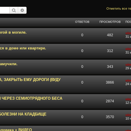
Отметить все т
Поиск
Расширенный поиск
ОТВЕТОВ
ПРОСМОТРОВ
ПО
гой в могиле.
vii
0
482
31 
ся в доме или квартире.
vii
0
312
31 
замучили.
vii
0
343
29 
А, ЗАКРЫТЬ ЕМУ ДОРОГИ (ВУДУ
vii
0
3866
24 
И ЧЕРЕЗ СЕМИОТРЯДНОГО БЕСА
vii
0
2874
12 
БОЛЕЗНИ НА КЛАДБИЩЕ
vii
0
3570
10 
человека + ВИДЕО
vii