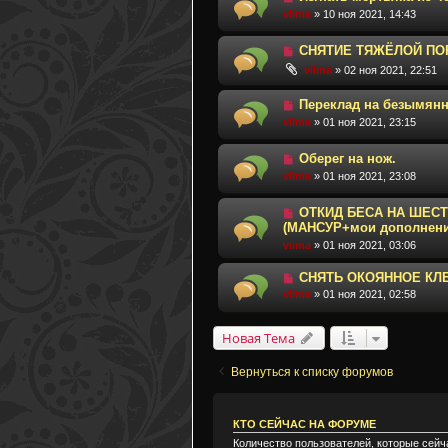
viima
» 10 ноя 2021, 14:43
СНЯТИЕ ТЯЖЁЛОЙ ПО
viima
» 02 ноя 2021, 22:51
Переклад на безымянн
viima
» 01 ноя 2021, 23:15
Оберег на нож.
viima
» 01 ноя 2021, 23:08
ОТКИД БЕСА НА ШЕС
(МАНСУР+мои дополнени
viima
» 01 ноя 2021, 03:06
СНЯТЬ ОКОЯННОЕ КЛЕ
viima
» 01 ноя 2021, 02:58
Новая Тема
Вернуться к списку форумов
КТО СЕЙЧАС НА ФОРУМЕ
Количество пользователей, которые сейч