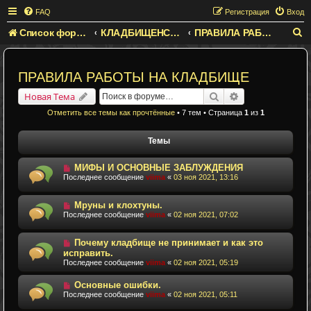
FAQ
Регистрация
Вход
Список форумов
КЛАДБИЩЕНСКАЯ МАГИЯ
ПРАВИЛА РАБОТЫ НА КЛАДБИЩЕ
П
о
и
ПРАВИЛА РАБОТЫ НА КЛАДБИЩЕ
с
Поиск
Расширенный п
Новая Тема
к
Отметить все темы как прочтённые
• 7 тем • Страница
1
из
1
Темы
МИФЫ И ОСНОВНЫЕ ЗАБЛУЖДЕНИЯ
Последнее сообщение
viima
«
03 ноя 2021, 13:16
Мруны и клохтуны.
Последнее сообщение
viima
«
02 ноя 2021, 07:02
Почему кладбище не принимает и как это
исправить.
Последнее сообщение
viima
«
02 ноя 2021, 05:19
Основные ошибки.
Последнее сообщение
viima
«
02 ноя 2021, 05:11