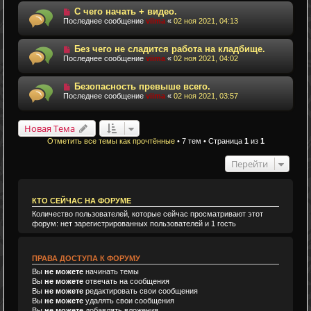
С чего начать + видео.
Последнее сообщение
viima
«
02 ноя 2021, 04:13
Без чего не сладится работа на кладбище.
Последнее сообщение
viima
«
02 ноя 2021, 04:02
Безопасность превыше всего.
Последнее сообщение
viima
«
02 ноя 2021, 03:57
Новая Тема
Отметить все темы как прочтённые
• 7 тем • Страница
1
из
1
Перейти
КТО СЕЙЧАС НА ФОРУМЕ
Количество пользователей, которые сейчас просматривают этот
форум: нет зарегистрированных пользователей и 1 гость
ПРАВА ДОСТУПА К ФОРУМУ
Вы
не можете
начинать темы
Вы
не можете
отвечать на сообщения
Вы
не можете
редактировать свои сообщения
Вы
не можете
удалять свои сообщения
Вы
не можете
добавлять вложения