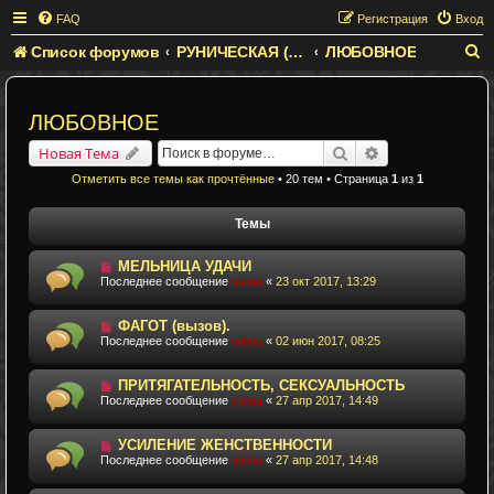
FAQ
Регистрация
Вход
Список форумов
РУНИЧЕСКАЯ (ГРАФИЧЕСКАЯ) МАГИЯ
ЛЮБОВНОЕ
П
о
и
ЛЮБОВНОЕ
с
Поиск
Расширенный п
Новая Тема
к
Отметить все темы как прочтённые
• 20 тем • Страница
1
из
1
Темы
МЕЛЬНИЦА УДАЧИ
Последнее сообщение
viima
«
23 окт 2017, 13:29
ФАГОТ (вызов).
Последнее сообщение
viima
«
02 июн 2017, 08:25
ПРИТЯГАТЕЛЬНОСТЬ, СЕКСУАЛЬНОСТЬ
Последнее сообщение
viima
«
27 апр 2017, 14:49
УСИЛЕНИЕ ЖЕНСТВЕННОСТИ
Последнее сообщение
viima
«
27 апр 2017, 14:48