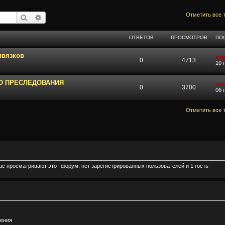
Отметить все 
Поиск
Расширенный поиск
ОТВЕТОВ
ПРОСМОТРОВ
ПО
ивязков
vii
0
4713
10 
О ПРЕСЛЕДОВАНИЯ
vii
0
3700
06 
Отметить все 
ас просматривают этот форум: нет зарегистрированных пользователей и 1 гость
щения